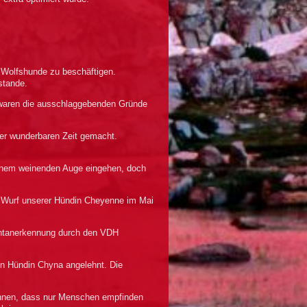
a Wolfshunde zu beschäftigen.
stande.
r waren die ausschlaggebenden Gründe
er wunderbaren Zeit gemacht.
einem weinenden Auge eingehen, doch
n Wurf unserer Hündin Cheyenne
im Mai
uchtanerkennung durch den VDH
hen Hündin Chyna angelehnt. Die
ewonnen, dass nur Menschen empfinden