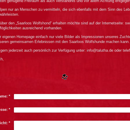
lten genügend Freiraum als auch Verständnis und vor allem Achtung entgegen
pen nur an Menschen zu vermitteln, die sich ebenfalls mit dem Sinn des Le
währleisten.
über den „Saarloos Wolfshond“ erhalten möchte sind auf der Internetseite: s
öglichkeiten ausreichend vorhanden.
r eigenen Homepage einfach nur viele Bilder als Impressionen unseres Zuchte
unseren gemeinsamen Erlebnissen mit den Saarloos Wolfshunde machen kann.
gern jederzeit auch persönlich zur Verfügung unter: info@talutha.de oder tele
ch,
ame:
*
esse:
*
icht:
*