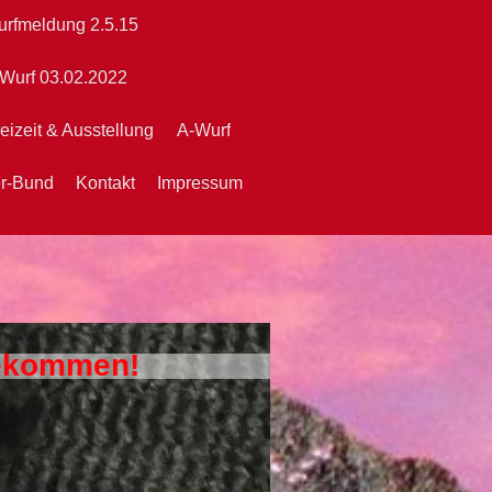
urfmeldung 2.5.15
Wurf 03.02.2022
eizeit & Ausstellung
A-Wurf
er-Bund
Kontakt
Impressum
bekommen!