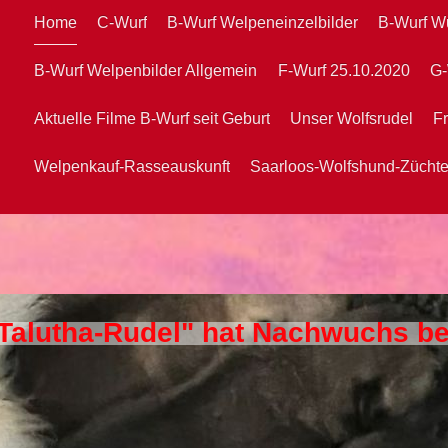
Home
C-Wurf
B-Wurf Welpeneinzelbilder
B-Wurf W
B-Wurf Welpenbilder Allgemein
F-Wurf 25.10.2020
G-
Aktuelle Filme B-Wurf seit Geburt
Unser Wolfsrudel
Fr
Welpenkauf-Rasseauskunft
Saarloos-Wolfshund-Zücht
"Talutha-Rudel" hat Nachwuchs 