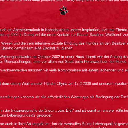
 auch ein Abenteuerurlaub in Kanada waren unsere Inspiration, sich mit Them
llung 2002 in Dortmund der erste Kontakt zur Rasse „Saarloos Wolfhund“ zu
he Wesen und die sehr intensive soziale Bindung des Hundes an den Besitze
 Cheyko gemeinsam eine Zukunft zu planen.
Welpengeschwister im Oktober 2002 in unser Haus. Damit war der Anfang ein
chen Überraschungen, aber vor allem viel Spaß beim Heranwachsen der Hunde.
 Erwachsenwerden mussten wir viele Kompromisse mit einem lachenden und 
mit dem ersten Wurf unserer Hündin Chyna am 17.2.2006 und unserem zweite
sstellungen konnten wir alle erforderlichen Wertungen als Bedingung der Z
 der Indianersprache der Sioux „rotes Blut“ und ist somit an unserer rötlic
 zum Lebensgrundsatz geworden.
se auch in ihrer Art respektiert, hat ein wertvolles Stück Lebensqualität g