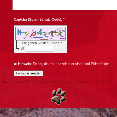
Captcha (Spam-Schutz-Code): *
Bitte geben Sie den Code ein
↺
Hinweis
: Felder, die mit
*
bezeichnet sind, sind Pflichtfelder.
Bitte beachten Sie, dass die Inhalte dieses Formulars unverschlüsselt sind