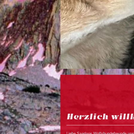
Herzlich wil
Liebe Saarloos Wolfshundefreunde unse